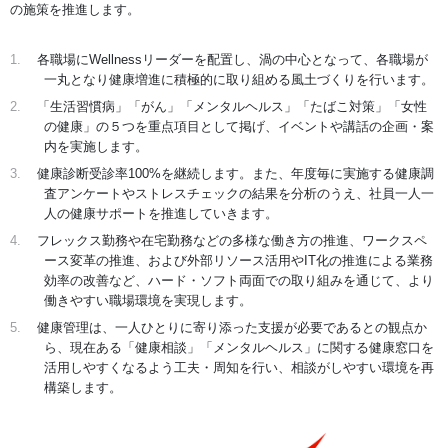
の施策を推進します。
1.
各職場にWellnessリーダーを配置し、渦の中心となって、各職場が
一丸となり健康増進に積極的に取り組める風土づくりを行います。
2.
「生活習慣病」「がん」「メンタルヘルス」「たばこ対策」「女性
の健康」の５つを重点項目として掲げ、イベントや講話の企画・案
内を実施します。
3.
健康診断受診率100%を継続します。また、年度毎に実施する健康調
査アンケートやストレスチェックの結果を分析のうえ、社員一人一
人の健康サポートを推進していきます。
4.
フレックス勤務や在宅勤務などの多様な働き方の推進、ワークスペ
ース変革の推進、および外部リソース活用やIT化の推進による業務
効率の改善など、ハード・ソフト両面での取り組みを通じて、より
働きやすい職場環境を実現します。
5.
健康管理は、一人ひとりに寄り添った支援が必要であるとの観点か
ら、現在ある「健康相談」「メンタルヘルス」に関する健康窓口を
活用しやすくなるよう工夫・周知を行い、相談がしやすい環境を再
構築します。