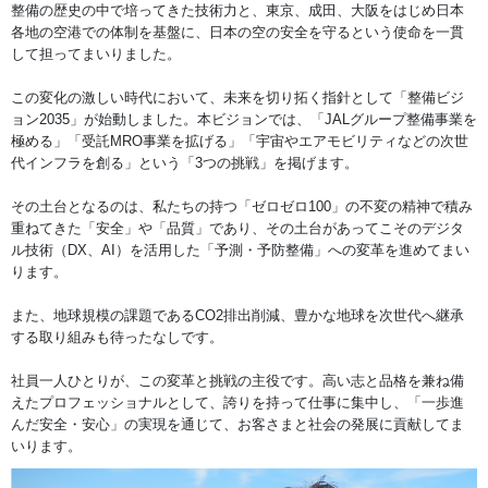
整備の歴史の中で培ってきた技術力と、東京、成田、大阪をはじめ日本
各地の空港での体制を基盤に、日本の空の安全を守るという使命を一貫
して担ってまいりました。
この変化の激しい時代において、未来を切り拓く指針として「整備ビジ
ョン2035」が始動しました。本ビジョンでは、「JALグループ整備事業を
極める」「受託MRO事業を拡げる」「宇宙やエアモビリティなどの次世
代インフラを創る」という「3つの挑戦」を掲げます。
その土台となるのは、私たちの持つ「ゼロゼロ100」の不変の精神で積み
重ねてきた「安全」や「品質」であり、その土台があってこそのデジタ
ル技術（DX、AI）を活用した「予測・予防整備」への変革を進めてまい
ります。
また、地球規模の課題であるCO2排出削減、豊かな地球を次世代へ継承
する取り組みも待ったなしです。
社員一人ひとりが、この変革と挑戦の主役です。高い志と品格を兼ね備
えたプロフェッショナルとして、誇りを持って仕事に集中し、「一歩進
んだ安全・安心」の実現を通じて、お客さまと社会の発展に貢献してま
いります。