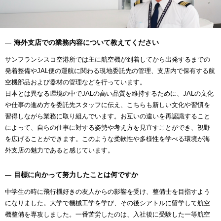
海外支店での業務内容について教えてください
サンフランシスコ空港所では主に航空機が到着してから出発するまでの
発着整備やJAL便の運航に関わる現地委託先の管理、支店内で保有する航
空機部品および器材の管理などを行っています。
日本とは異なる環境の中でJALの高い品質を維持するために、JALの文化
や仕事の進め方を委託先スタッフに伝え、こちらも新しい文化や習慣を
習得しながら業務に取り組んでいます。お互いの違いを再認識すること
によって、自らの仕事に対する姿勢や考え方を見直すことができ、視野
を広げることができます。このような柔軟性や多様性を学べる環境が海
外支店の魅力であると感じています。
目標に向かって努力したことは何ですか
中学生の時に飛行機好きの友人からの影響を受け、整備士を目指すよう
になりました。大学で機械工学を学び、その後シアトルに留学して航空
機整備を専攻しました。一番苦労したのは、入社後に受験した一等航空