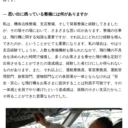
思い出に残っている整備には何がありますか
私は、機体点検整備、支店整備、そして発着整備と経験してきました
が、その場その場において、さまざまな思い出があります。整備の仕事
は、飛行機に関する知識も重要ですが、それ以上にどれだけ経験を積ん
できたのか、ということがとても重要になります。私の場合は、やはり
支店経験でしょうか。人数も整備機材も限られたなかで、飛行機の不具
合を決められた時間で修復し、多くのお客さまを乗せた飛行機を定刻で
出発させることができたの達成感は、経験した者だけにしか得られない
ものがあります。また、それ以上に、運航乗務員、客室乗務員、運航管
理部門、旅客部門、貨物部門などの各部署が一体とならなければ『安
全・安心』な飛行機をお客さまに提供することは到底不可能です。その
一体感と全員でやり遂げたという達成感は、規模の小さい支店だからこ
そ得ることができた貴重なものでした。