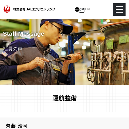
EN
JP
|
Staff Message
社員の声
運航整備
齊藤 浩司