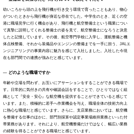
幼いころから頭の上を飛行機が行き交う環境で育ったこともあり、物心
がついたときから飛行機が身近な存在でした。中学生のとき、近くの空
港に職場見学に行く機会があり、飛行機と航空整備士という職業につい
て真摯に説明してくれる整備士の姿を見て、航空整備士になろうと決意
したと記憶しています。その後、航空専門学校に入学し、運航整備と機
体点検整備、それから装備品やエンジンの整備までを一手に担う、JALエ
ンジニアリングの事業内容に魅力を感じて入社しました。入社した今現
在も部門間での連携が強みだと感じています。
どのような職場ですか
年齢や立場を問わず、お互いにアサーションをすることができる職場で
す。日常的に気付きの共有や確認会話をすることで、ひとりではなく組
織として『安全・安心』な航空機を提供することができていると感じて
います。また、積極的に若手へ作業機会を与え、職場全体の技術力向上
に熱心な職場だと感じています。さらに、支店業務においては、航空機
を整備する仕事のほかに、部門別採算や認定事業場維持業務といった付
帯業務があります。それにより、航空機整備だけではなく、幅広い業務
の経験を得ることができる職場だと感じています。