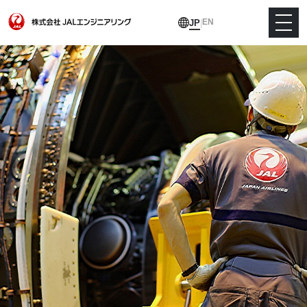
EN
JP
|